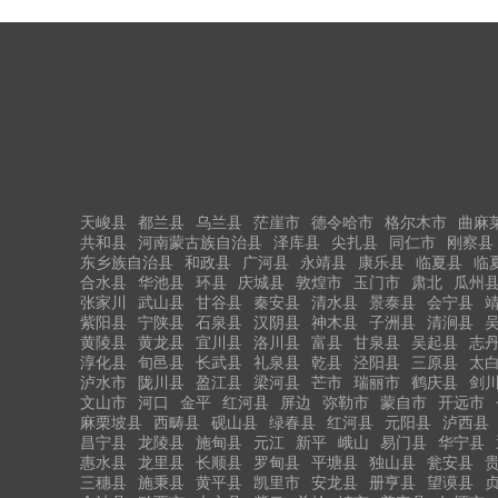
天峻县
都兰县
乌兰县
茫崖市
德令哈市
格尔木市
曲麻
共和县
河南蒙古族自治县
泽库县
尖扎县
同仁市
刚察县
东乡族自治县
和政县
广河县
永靖县
康乐县
临夏县
临
合水县
华池县
环县
庆城县
敦煌市
玉门市
肃北
瓜州
张家川
武山县
甘谷县
秦安县
清水县
景泰县
会宁县
紫阳县
宁陕县
石泉县
汉阴县
神木县
子洲县
清涧县
黄陵县
黄龙县
宜川县
洛川县
富县
甘泉县
吴起县
志
淳化县
旬邑县
长武县
礼泉县
乾县
泾阳县
三原县
太
泸水市
陇川县
盈江县
梁河县
芒市
瑞丽市
鹤庆县
剑
文山市
河口
金平
红河县
屏边
弥勒市
蒙自市
开远市
麻栗坡县
西畴县
砚山县
绿春县
红河县
元阳县
泸西县
昌宁县
龙陵县
施甸县
元江
新平
峨山
易门县
华宁县
惠水县
龙里县
长顺县
罗甸县
平塘县
独山县
瓮安县
三穗县
施秉县
黄平县
凯里市
安龙县
册亨县
望谟县