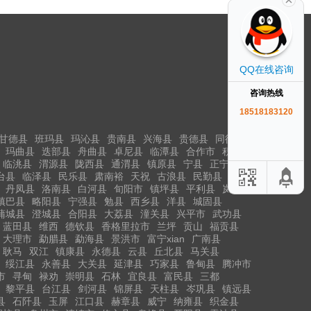
QQ在线咨询
咨询热线
18518183120
甘德县
班玛县
玛沁县
贵南县
兴海县
贵德县
同德县
玛曲县
迭部县
舟曲县
卓尼县
临潭县
合作市
积石山
临洮县
渭源县
陇西县
通渭县
镇原县
宁县
正宁县
台县
临泽县
民乐县
肃南裕
天祝
古浪县
民勤县
丹凤县
洛南县
白河县
旬阳市
镇坪县
平利县
岚皋县
镇巴县
略阳县
宁强县
勉县
西乡县
洋县
城固县
蒲城县
澄城县
合阳县
大荔县
潼关县
兴平市
武功县
蓝田县
维西
德钦县
香格里拉市
兰坪
贡山
福贡县
大理市
勐腊县
勐海县
景洪市
富宁xian
广南县
耿马
双江
镇康县
永德县
云县
丘北县
马关县
绥江县
永善县
大关县
延津县
巧家县
鲁甸县
腾冲市
市
寻甸
禄劝
崇明县
石林
宜良县
富民县
三都
黎平县
台江县
剑河县
锦屏县
天柱县
岑巩县
镇远县
县
石阡县
玉屏
江口县
赫章县
威宁
纳雍县
织金县