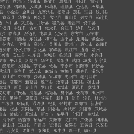
桐梓县
盘州市
清镇市
修文县
息烽县
开阳县
雷波县
得荣县
稻城县
乡城县
巴塘县
理塘县
色达县
石渠县
县
小金县
金川县
九寨沟县
松潘县
茂县
理县
汶川县
宣汉县
华蓥市
邻水县
岳池县
屏山县
兴文县
筠连县
边
沐川县
夹江县
井研县
犍为县
隆昌市
资中县
广汉县
中江县
古蔺县
叙永县
合江县
泸县
盐边县
白沙
临高县
澄迈县
屯昌县
定安县
东方市
万宁市
阳春市
阳西县
东源县
和平县
连平县
龙川县
紫金县
信宜市
化州市
高州市
吴川市
雷州市
廉江市
徐闻县
涟源市
冷水江市
新化县
双峰县
洪江市
通道
靖州
资兴市
安仁县
桂东县
汝城县
临武县
嘉禾县
永兴县
罗市
平江县
湘阴县
华容县
岳阳县
武冈
城步
新宁县
醴陵市
炎陵县
茶陵县
攸县
宁乡市
浏阳市
长沙县
通城县
嘉鱼县
武穴市
麻城市
黄梅县
蕲春县
浠水县
京山市
钟祥市
沙洋县
宜城市
枣阳市
老河口市
新县
济源市
新蔡县
遂平县
汝南县
泌阳县
确山县
商城县
新县
光山县
罗山县
永城市
夏邑县
虞城县
义马市
卢氏县
渑池县
临颍县
舞阳县
长葛市
禹州市
丘县
延津县
原阳县
获嘉县
新川县
淇县
浚县
林州市
兰考县
尉氏县
通许县
杞县
登封市
新郑市
新密市
唐县
冠县
东阿县
莘县
阳谷县
禹城市
乐陵市
武城县
山市
荣成市
肥城市
新泰市
东平县
宁阳县
曲城市
海阳市
栖霞市
招远市
莱阳市
龙口市
广饶县
利津县
铅山县
玉山县
广昌县
资溪县
金溪县
宜黄县
乐安县
县
万安县
遂川县
泰和县
永丰县
新干县
峡江县