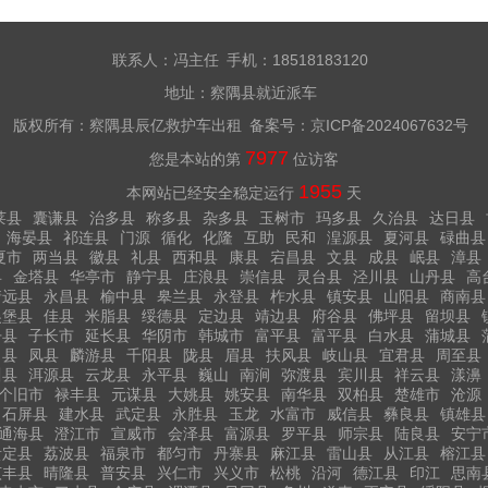
联系人：冯主任 手机：18518183120
地址：察隅县就近派车
版权所有：察隅县辰亿救护车出租 备案号：
京ICP备2024067632号
7977
您是本站的第
位访客
1955
本网站已经安全稳定运行
天
莱县
囊谦县
治多县
称多县
杂多县
玉树市
玛多县
久治县
达日县
海晏县
祁连县
门源
循化
化隆
互助
民和
湟源县
夏河县
碌曲县
夏市
两当县
徽县
礼县
西和县
康县
宕昌县
文县
成县
岷县
漳县
县
金塔县
华亭市
静宁县
庄浪县
崇信县
灵台县
泾川县
山丹县
高
靖远县
永昌县
榆中县
皋兰县
永登县
柞水县
镇安县
山阳县
商南县
吴堡县
佳县
米脂县
绥德县
定边县
靖边县
府谷县
佛坪县
留坝县
丹县
子长市
延长县
华阴市
韩城市
富平县
富平县
白水县
蒲城县
白县
凤县
麟游县
千阳县
陇县
眉县
扶风县
岐山县
宜君县
周至县
川县
洱源县
云龙县
永平县
巍山
南涧
弥渡县
宾川县
祥云县
漾濞
个旧市
禄丰县
元谋县
大姚县
姚安县
南华县
双柏县
楚雄市
沧源
石屏县
建水县
武定县
永胜县
玉龙
水富市
威信县
彝良县
镇雄县
通海县
澄江市
宣威市
会泽县
富源县
罗平县
师宗县
陆良县
安宁
贵定县
荔波县
福泉市
都匀市
丹寨县
麻江县
雷山县
从江县
榕江县
贞丰县
晴隆县
普安县
兴仁市
兴义市
松桃
沿河
德江县
印江
思南