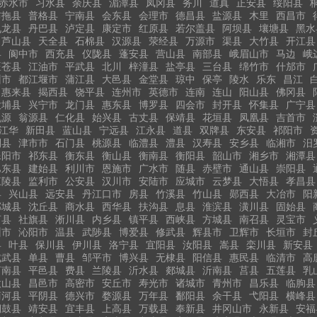
赤水市
习水县
余庆县
湄潭县
凤冈县
务川
道真
正安县
绥阳县
布拖县
普格县
宁南县
会东县
会理市
德昌县
盐源县
木里
西昌市
九龙县
丹巴县
泸定县
康定市
红原县
若尔盖县
阿坝县
壤塘县
黑水
芦山县
天全县
石棉县
汉源县
荥经县
万源市
渠县
大竹县
开江县
县
阆中市
西充县
仪陇县
蓬安县
营山县
南部县
峨眉山市
马边
峨
旺苍县
江油市
平武县
北川
梓潼县
盐亭县
三台县
绵竹市
什邡市
州市
都江堰市
蒲江县
大邑县
金堂县
琼中
保亭
陵水
乐东
昌江
惠来县
揭西县
饶平县
连州市
英德市
连南
连山
阳山县
佛冈县
大埔县
兴宁市
龙门县
惠东县
博罗县
四会市
封开县
怀集县
广宁县
乳源
翁源县
仁化县
始兴县
古丈县
保靖县
花垣县
凤凰县
吉首市
江华
新田县
蓝山县
宁远县
江永县
道县
双牌县
东安县
祁阳市
利县
津市市
石门县
桃源县
临澧县
澧县
汉寿县
安乡县
临湘市
汨
耒阳市
祁东县
衡东县
衡山县
衡南县
衡阳县
韶山市
湘乡市
湘潭县
巴东县
建始县
利川市
恩施市
广水市
随县
赤壁市
通山县
崇阳县
江陵县
监利市
公安县
汉川市
安陆市
应城市
云梦县
大悟县
孝昌县
县
兴山县
远安县
丹江口市
房县
竹溪县
竹山县
郧西县
大冶市
阳
郸城县
沈丘县
商水县
西华县
扶沟县
息县
淮滨县
潢川县
固始县
河县
社旗县
淅川县
内乡县
镇平县
西峡县
方城县
南召县
灵宝市
州市
沁阳市
温县
武陟县
博爱县
修武县
辉县市
卫辉市
长垣市
封
县
叶县
保川县
伊川县
洛宁县
宜阳县
汝阳县
嵩县
栾川县
新安县
成武县
单县
曹县
邹平市
博兴县
无棣县
阳信县
惠民县
临清市
高
莒南县
平邑县
费县
兰陵县
沂水县
郯城县
沂南县
莒县
五莲县
乳
微山县
昌邑市
高密市
安丘市
寿光市
诸城市
青州市
昌乐县
临朐县
商河县
平阴县
德兴市
婺源县
万年县
鄱阳县
余干县
弋阳县
横峰县
铜鼓县
靖安县
宜丰县
上高县
万载县
奉新县
井冈山市
永新县
安福