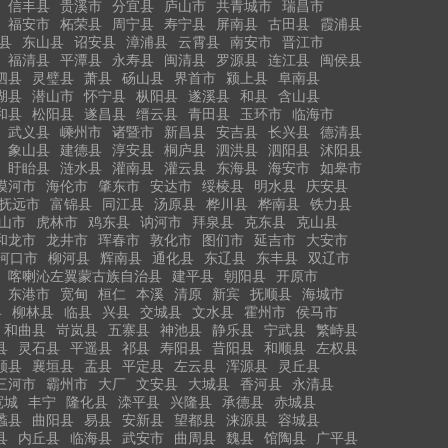
信丰县
贵溪市
分宜县
庐山市
共青城市
瑞昌市
福安市
柘荣县
周宁县
寿宁县
屏南县
古田县
霞浦县
县
东山县
诏安县
漳浦县
云霄县
南安市
晋江市
福清县
平潭县
永寿县
闽清县
罗源县
连江县
闽侯县
泗县
灵璧县
萧县
砀山县
界首市
颍上县
阜南县
湖县
潜山市
怀宁县
枞阳县
遂溪县
和县
含山县
和县
松阳县
遂昌县
缙云县
青田县
玉环市
临海市
武义县
嵊州市
诸暨市
新昌县
安吉县
长兴县
德清县
象山县
建德县
淳安县
桐庐县
泗洪县
泗阳县
沭阳县
盱眙县
涟水县
灌南县
灌云县
东海县
海安市
如皋市
漠河市
海伦市
肇东市
安达市
绥棱县
明水县
庆安县
抚远市
富锦县
同江县
汤原县
桦川县
桦南县
铁力县
山市
虎林市
鸡东县
讷河市
拜泉县
克东县
克山县
和龙市
龙井市
珲春市
敦化市
图们市
延吉市
大安市
河口市
柳河县
辉南县
通化县
东辽县
东丰县
双辽市
喀喇沁左翼蒙古族自治县
建平县
朝阳县
开原市
东港市
宽甸
桓仁
本溪
清原
新宾
抚顺县
海城市
县
柳林县
临县
兴县
交城县
文水县
霍州市
侯马市
和曲县
岢岚县
五寨县
神池县
静乐县
宁武县
繁峙县
县
灵石县
平遥县
祁县
寿阳县
昔阳县
和顺县
左权县
顺县
襄垣县
盂县
平定县
左云县
浑源县
灵丘县
三河市
霸州市
大厂
文安县
大城县
香河县
永清县
宽城
丰宁
隆化县
滦平县
兴隆县
承德县
赤城县
蠡县
曲阳县
易县
安新县
望都县
涞源县
容城县
县
内丘县
临海县
武安市
曲周县
魏县
馆陶县
广平县