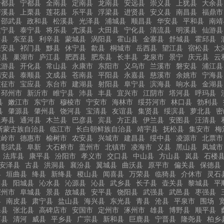
于都县
宁都县
全南县
定南县
龙南县
安远县
崇义县
上犹县
大余县
泸溪县
上栗县
莲花县
乐平县
浮梁县
进贤县
安义县
南昌县
福鼎市
邵武县
政和县
松溪县
光泽县
浦城县
顺昌县
华安县
平和县
南靖
建宁县
泰宁县
将乐县
尤溪县
大田县
宁化县
清流县
明溪县
仙游县
台县
东至县
利辛县
蒙城县
涡阳县
霍山县
金寨县
舒城县
霍邱县
来安县
祁门县
黟县
休宁县
歙县
桐城市
岳西县
望江县
宿松县
太
陵县
巢湖市
庐江县
肥西县
肥东县
长丰县
龙泉市
景宁
庆元县
云
龙游县
开化县
常山县
永康市
东阳市
义乌市
兰溪市
磐安县
浦江县
瑞安县
泰顺县
文成县
苍南县
平阳县
永嘉县
慈溪市
余姚市
宁海县
仪征市
宝应县
东台市
建湖县
射阳县
阜宁县
滨海县
响水县
金湖县
邳州市
新沂市
睢宁县
沛县
丰县
宜兴市
江阴市
塔河县
呼玛县
县
嫩江市
东宁市
穆棱市
宁安市
海林市
绥芬河市
林口县
勃利县
县
肇源县
肇州县
饶河县
宝清县
友谊县
集贤县
绥滨县
萝北县
密
延寿县
通河县
木兰县
巴彦县
宾县
方正县
伊兰县
安图县
汪清县
斯蒙古族自治县
临江市
长白朝鲜族自治县
靖宇县
抚松县
集安市
梅
主岭市
德惠市
榆树市
农安县
兴城市
建昌县
绥中县
凌源市
北票市
彰武县
阜新
大石桥市
盖州市
北镇市
凌海市
义县
黑山县
凤城市
法库县
康平县
汾阳市
孝义市
交口县
中山县
方山县
岚县
石楼
安泽县
古县
洪洞县
襄汾县
翼城县
曲沃县
原平市
偏关县
保德县
县
垣曲县
绛县
新绛县
稷山县
闻喜县
万荣县
临猗县
介休市
灵石
川县
阳城县
沁水县
沁源县
沁县
武乡县
长子县
壶关县
黎城县
平
深州市
阜城县
景县
故城县
安平县
饶阳县
武强县
武邑县
枣强县
县
南皮县
肃宁县
盐山县
海兴县
东光县
青县
沧县
平泉市
围场
保县
张北县
高碑店市
安国市
定州市
涿州市
雄县
博野县
顺平县
西县
清河
威县
平乡县
广宗县
新和县
巨鹿县
宁晋县
隆尧县
柏乡