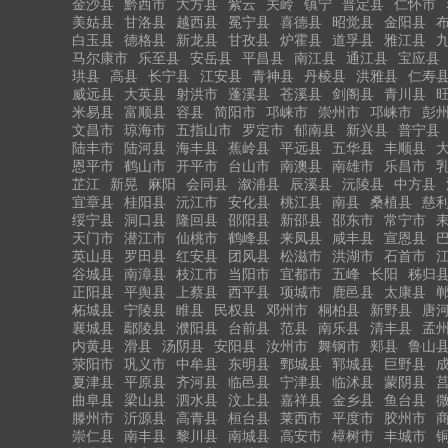
金沙县
黔西市
大方县
紫云
关岭
镇宁
普定县
仁怀市
美姑县
甘洛县
越西县
冕宁县
喜德县
昭觉县
金阳县
白玉县
德格县
新龙县
甘孜县
炉霍县
道孚县
雅江县
马尔康市
乐至县
安岳县
平昌县
南江县
通江县
宝应县
珙县
高县
长宁县
江安县
青神县
丹棱县
洪雅县
仁寿
威远县
大英县
射洪市
蓬溪县
苍溪县
剑阁县
青川县
米易县
富顺县
容县
简阳市
邛崃市
崇州市
邛崃市
彭
文昌市
琼海市
五指山市
罗定市
郁南县
新兴县
普宁县
陆丰市
陆河县
海丰县
蕉岭县
平远县
五华县
丰顺县
恩平市
鹤山市
开平市
台山市
南澳县
南雄市
乐昌市
芷江
新晃
麻阳
会同县
溆浦县
辰溪县
沅陵县
中方县
宜章县
桂阳县
沅江市
安化县
桃江县
南县
桑植县
慈
绥宁县
洞口县
隆回县
邵阳县
新邵县
邵东市
常宁市
天门市
潜江市
仙桃市
鹤峰县
来凤县
咸丰县
宣恩县
英山县
罗田县
红安县
团风县
松滋市
洪湖市
石首市
谷城县
南漳县
枝江市
当阳市
宜都市
五峰
长阳
秭归
正阳县
平舆县
上蔡县
西平县
项城市
鹿邑县
太康县
柘城县
宁陵县
睢县
民权县
邓州市
桐柏县
新野县
唐
襄城县
鄢陵县
濮阳县
台前县
范县
南乐县
清丰县
孟
内黄县
滑县
汤阴县
安阳县
汝州市
舞钢市
郏县
鲁山
荥阳市
巩义市
中牟县
东明县
鄄城县
郓城县
巨野县
夏津县
平原县
齐河县
临邑县
宁津县
临沭县
蒙阴县
曲阜县
梁山县
泗水县
汶上县
嘉祥县
金乡县
鱼台县
滕州市
沂源县
高青县
桓台县
莱西市
平度市
胶州市
崇仁县
南丰县
黎川县
南城县
高安市
樟树市
丰城市